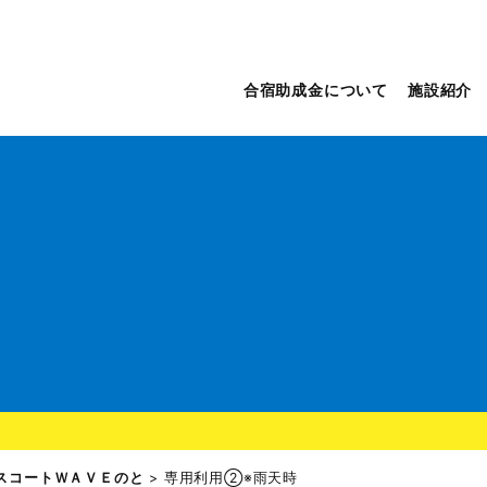
合宿助成金について
施設紹介
スコートＷＡＶＥのと
>
専用利用②※雨天時