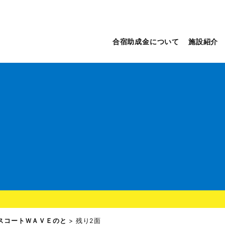
合宿助成金について
施設紹介
スコートＷＡＶＥのと
>
残り2面